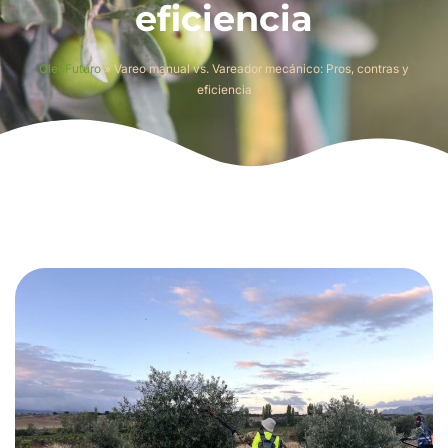
eficiencia
OleoFuturo
»
Vareo manual vs. Vareador mecánico: Pros, contras y
eficiencia