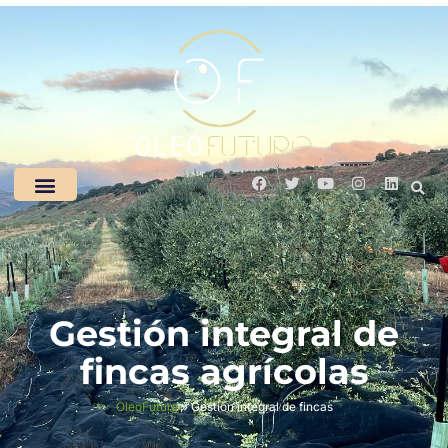
Gestión integral de
fincas agrícolas
OleoFuturo
»
Gestión integral de fincas