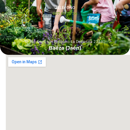
TELÉFONO
607 63 23 34
c/ Rio Genil s/n Polígono La Dehesilla 23440
Baeza (Jaén)