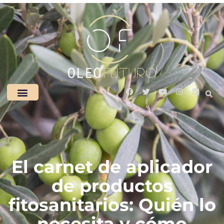
El carnet de aplicador
de productos
fitosanitarios: Quién lo
necesita y cómo