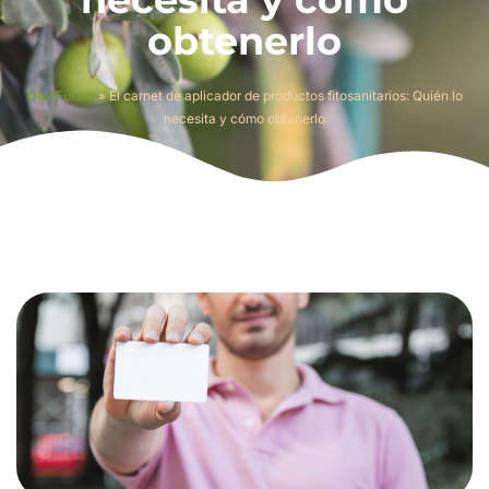
obtenerlo
OleoFuturo
»
El carnet de aplicador de productos fitosanitarios: Quién lo
necesita y cómo obtenerlo