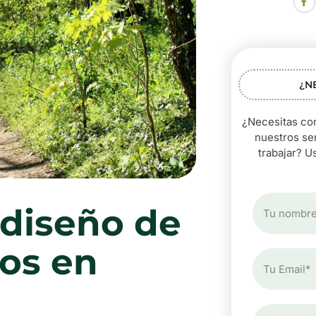
¿N
¿Necesitas con
nuestros se
trabajar? U
 diseño de
os en