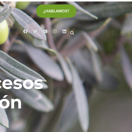
¿HABLAMOS?
cesos
ión