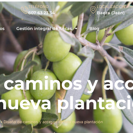
TELÉFONO :
LOCALIZACIÓN :
607 63 23 34
Baeza (Jaén)
os
Gestión integral de fincas
Blog
 caminos y ac
nueva plantac
»
Diseño de caminos y accesos en una nueva plantación