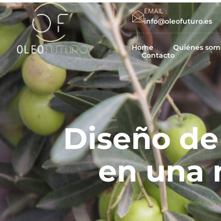
EMAIL :
info@oleofuturo.es
Home
Quiénes som
Contacto
Diseño de
en una 
OleoFuturo