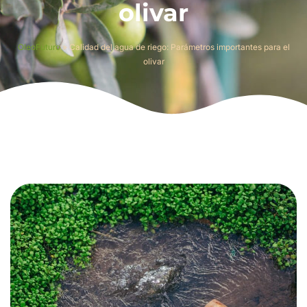
olivar
OleoFuturo
»
Calidad del agua de riego: Parámetros importantes para el
olivar